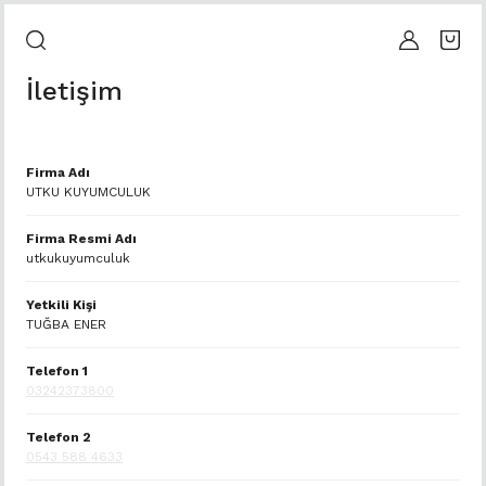
İletişim
Firma Adı
UTKU KUYUMCULUK
Firma Resmi Adı
utkukuyumculuk
Yetkili Kişi
TUĞBA ENER
Telefon 1
03242373800
Telefon 2
0543 588 4633