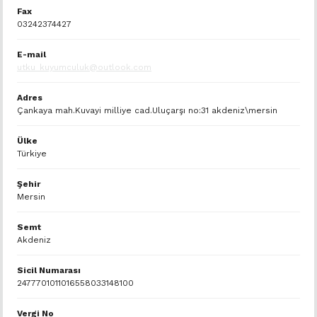
Fax
03242374427
E-mail
utku_kuyumculuk@outlook.com
Adres
Çankaya mah.Kuvayi milliye cad.Uluçarşı no:31 akdeniz\mersin
Ülke
Türkiye
Şehir
Mersin
Semt
Akdeniz
Sicil Numarası
2477701011016558033148100
Vergi No