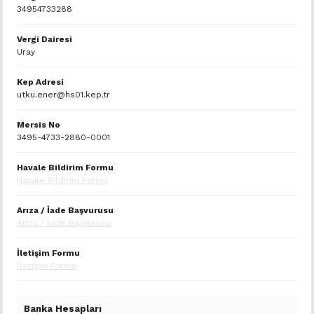
34954733288
Vergi Dairesi
Uray
Kep Adresi
utku.ener@hs01.kep.tr
Mersis No
3495-4733-2880-0001
Havale Bildirim Formu
Havale Bildirim Formu
Arıza / İade Başvurusu
Arıza / İade Başvurusu
İletişim Formu
İletişim Formu
Banka Hesapları