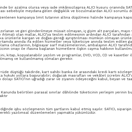
inde bir azalma olursa veya iade imkânsızlaşırsa ALICI kusuru oranında SAT
ması sebebiyle meydana gelen değişiklik ve bozulmalardan ALICI sorumlu de
zenlenen kampanya limit tutarının altına düşülmesi halinde kampanya kapsamı
hazırlanan ve geri gönderilmeye müsait olmayan, iç giyim alt parçaları, mayo v
timali olan mallar, ALICI’ya teslim edilmesinin ardından ALICI tarafından a
ka ürünlerle karışan ve doğası gereği ayrıştırılması mümkün olmayan ürünl
 ortamda anında ifa edilen hizmetler veya tüketiciye anında teslim edilen gayr
olama cihazlarının, bilgisayar sarf malzemelerinin, ambalajının ALICI taraf
cinin onayı ile ifasına başlanan hizmetlere ilişkin cayma hakkının kullanıl
kini, kitap, kopyalanabilir yazılım ve programlar, DVD, VCD, CD ve kasetler il
lmamış ve kullanılmamış olmaları gerekir.
errüde düştüğü takdirde, kart sahibi banka ile arasındaki kredi kartı sözl
a hukuki yollara başvurabilir; doğacak masrafları ve vekâlet ücretini ALICI
dolayı SATICI’nın uğradığı zarar ve ziyanını ödeyeceğini kabul, beyan ve ta
anunda belirtilen parasal sınırlar dâhilinde tüketicinin yerleşim yerinin bul
aktır
rdiğinde işbu sözleşmenin tüm şartlarını kabul etmiş sayılır. SATICI, sipar
 gerekli yazılımsal düzenlemeleri yapmakla yükümlüdür.