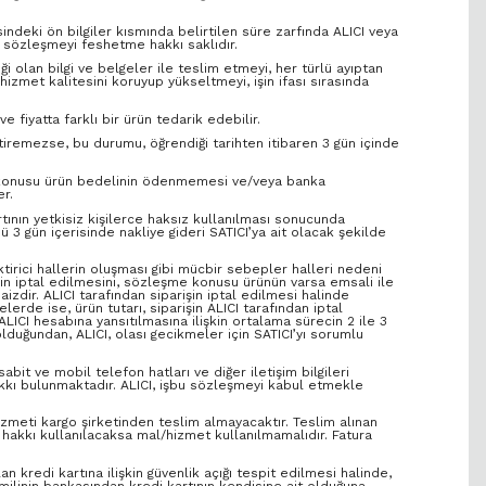
indeki ön bilgiler kısmında belirtilen süre zarfında ALICI veya
n sözleşmeyi feshetme hakkı saklıdır.
ği olan bilgi ve belgeler ile teslim etmeyi, her türlü ayıptan
izmet kalitesini koruyup yükseltmeyi, işin ifası sırasında
fiyatta farklı bir ürün tedarik edebilir.
tiremezse, bu durumu, öğrendiği tarihten itibaren 3 gün içinde
me konusu ürün bedelinin ödenmemesi ve/veya banka
r.
rtının yetkisiz kişilerce haksız kullanılması sonucunda
 gün içerisinde nakliye gideri SATICI’ya ait olacak şekilde
ktirici hallerin oluşması gibi mücbir sebepler halleri nedeni
şin iptal edilmesini, sözleşme konusu ürünün varsa emsali ile
zdir. ALICI tarafından siparişin iptal edilmesi halinde
erde ise, ürün tutarı, siparişin ALICI tarafından iptal
ALICI hesabına yansıtılmasına ilişkin ortalama sürecin 2 ile 3
olduğundan, ALICI, olası gecikmeler için SATICI’yı sorumlu
bit ve mobil telefon hatları ve diğer iletişim bilgileri
akkı bulunmaktadır. ALICI, işbu sözleşmeyi kabul etmekle
izmeti kargo şirketinden teslim almayacaktır. Teslim alınan
hakkı kullanılacaksa mal/hizmet kullanılmamalıdır. Fatura
an kredi kartına ilişkin güvenlik açığı tespit edilmesi halinde,
 hamilinin bankasından kredi kartının kendisine ait olduğuna