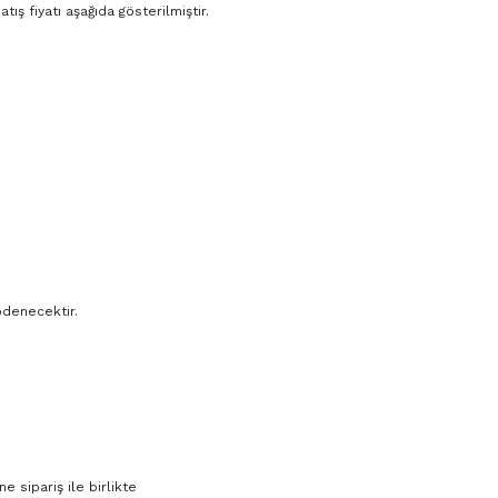
ış fiyatı aşağıda gösterilmiştir.
ödenecektir.
e sipariş ile birlikte