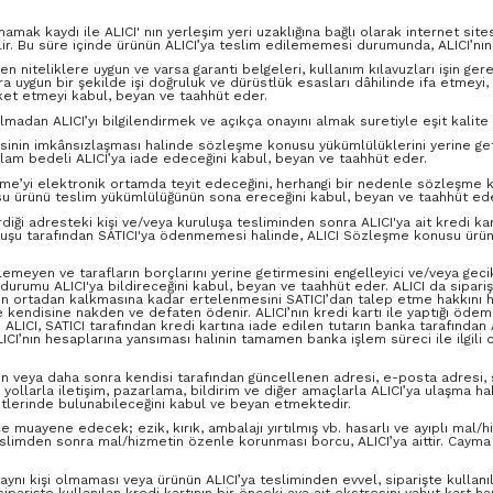
mak kaydı ile ALICI' nın yerleşim yeri uzaklığına bağlı olarak internet sites
dilir. Bu süre içinde ürünün ALICI’ya teslim edilememesi durumunda, ALICI’nı
n niteliklere uygun ve varsa garanti belgeleri, kullanım kılavuzları işin gere
 uygun bir şekilde işi doğruluk ve dürüstlük esasları dâhilinde ifa etmeyi, h
eket etmeyi kabul, beyan ve taahhüt eder.
dan ALICI’yı bilgilendirmek ve açıkça onayını almak suretiyle eşit kalite ve 
mesinin imkânsızlaşması halinde sözleşme konusu yükümlülüklerini yerine ge
toplam bedeli ALICI’ya iade edeceğini kabul, beyan ve taahhüt eder.
eşme’yi elektronik ortamda teyit edeceğini, herhangi bir nedenle sözleş
usu ürünü teslim yükümlülüğünün sona ereceğini kabul, beyan ve taahhüt ede
diği adresteki kişi ve/veya kuruluşa tesliminden sonra ALICI'ya ait kredi ka
luşu tarafından SATICI'ya ödenmemesi halinde, ALICI Sözleşme konusu ürünü 3
lemeyen ve tarafların borçlarını yerine getirmesini engelleyici ve/veya geci
urumu ALICI'ya bildireceğini kabul, beyan ve taahhüt eder. ALICI da sipari
un ortadan kalkmasına kadar ertelenmesini SATICI’dan talep etme hakkını hai
e kendisine nakden ve defaten ödenir. ALICI’nın kredi kartı ile yaptığı ödemel
. ALICI, SATICI tarafından kredi kartına iade edilen tutarın banka tarafından 
ICI’nın hesaplarına yansıması halinin tamamen banka işlem süreci ile ilgili 
en veya daha sonra kendisi tarafından güncellenen adresi, e-posta adresi, sa
ollarla iletişim, pazarlama, bildirim ve diğer amaçlarla ALICI’ya ulaşma h
iyetlerinde bulunabileceğini kabul ve beyan etmektedir.
muayene edecek; ezik, kırık, ambalajı yırtılmış vb. hasarlı ve ayıplı mal/h
slimden sonra mal/hizmetin özenle korunması borcu, ALICI’ya aittir. Cayma 
n aynı kişi olmaması veya ürünün ALICI’ya tesliminden evvel, siparişte kullanıl
ni, siparişte kullanılan kredi kartının bir önceki aya ait ekstresini yahut kart