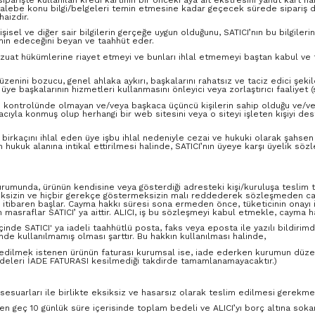
’nın talebe konu bilgi/belgeleri temin etmesine kadar geçecek sürede sipariş
haizdir.
kişisel ve diğer sair bilgilerin gerçeğe uygun olduğunu, SATICI’nın bu bilgileri
zmin edeceğini beyan ve taahhüt eder.
l mevzuat hükümlerine riayet etmeyi ve bunları ihlal etmemeyi baştan kabul v
 düzenini bozucu, genel ahlaka aykırı, başkalarını rahatsız ve taciz edici şeki
e başkalarının hizmetleri kullanmasını önleyici veya zorlaştırıcı faaliyet (
endi kontrolünde olmayan ve/veya başkaca üçüncü kişilerin sahip olduğu ve/ve
macıyla konmuş olup herhangi bir web sitesini veya o siteyi işleten kişiyi d
irkaçını ihlal eden üye işbu ihlal nedeniyle cezai ve hukuki olarak şahsen 
ayın hukuk alanına intikal ettirilmesi halinde, SATICI’nın üyeye karşı üyelik
urumunda, ürünün kendisine veya gösterdiği adresteki kişi/kuruluşa teslim ta
meksizin ve hiçbir gerekçe göstermeksizin malı reddederek sözleşmeden cay
 itibaren başlar. Cayma hakkı süresi sona ermeden önce, tüketicinin onayı
masraflar SATICI’ ya aittir. ALICI, iş bu sözleşmeyi kabul etmekle, cayma ha
e içinde SATICI' ya iadeli taahhütlü posta, faks veya eposta ile yazılı bil
e kullanılmamış olması şarttır. Bu hakkın kullanılması halinde,
ade edilmek istenen ürünün faturası kurumsal ise, iade ederken kurumun düze
adeleri İADE FATURASI kesilmediği takdirde tamamlanamayacaktır.)
sesuarları ile birlikte eksiksiz ve hasarsız olarak teslim edilmesi gerekme
 en geç 10 günlük süre içerisinde toplam bedeli ve ALICI’yı borç altına soka