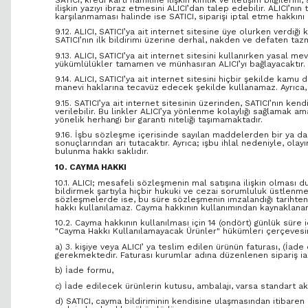
ilişkin yazıyı ibraz etmesini ALICI’dan talep edebilir. ALICI
karşılanmaması halinde ise SATICI, siparişi iptal etme hakkını 
9.12. ALICI, SATICI’ya ait internet sitesine üye olurken verdiği 
SATICI’nın ilk bildirimi üzerine derhal, nakden ve defaten ta
9.13. ALICI, SATICI’ya ait internet sitesini kullanırken yasa
yükümlülükler tamamen ve münhasıran ALICI’yı bağlayacaktır.
9.14. ALICI, SATICI’ya ait internet sitesini hiçbir şekilde kamu
manevi haklarına tecavüz edecek şekilde kullanamaz. Ayrıca, üy
9.15. SATICI’ya ait internet sitesinin üzerinden, SATICI’nın k
verilebilir. Bu linkler ALICI’ya yönlenme kolaylığı sağlamak a
yönelik herhangi bir garanti niteliği taşımamaktadır.
9.16. İşbu sözleşme içerisinde sayılan maddelerden bir ya da b
sonuçlarından ari tutacaktır. Ayrıca; işbu ihlal nedeniyle, ol
bulunma hakkı saklıdır.
10. CAYMA HAKKI
10.1. ALICI; mesafeli sözleşmenin mal satışına ilişkin olması d
bildirmek şartıyla hiçbir hukuki ve cezai sorumluluk üstlen
sözleşmelerde ise, bu süre sözleşmenin imzalandığı tarihten
hakkı kullanılamaz. Cayma hakkının kullanımından kaynaklanan 
10.2. Cayma hakkının kullanılması için 14 (ondört) günlük sür
"Cayma Hakkı Kullanılamayacak Ürünler" hükümleri çerçevesind
a) 3. kişiye veya ALICI’ ya teslim edilen ürünün faturası, (İ
gerekmektedir. Faturası kurumlar adına düzenlenen sipariş i
b) İade formu,
c) İade edilecek ürünlerin kutusu, ambalajı, varsa standart ak
d) SATICI, cayma bildiriminin kendisine ulaşmasından itibaren