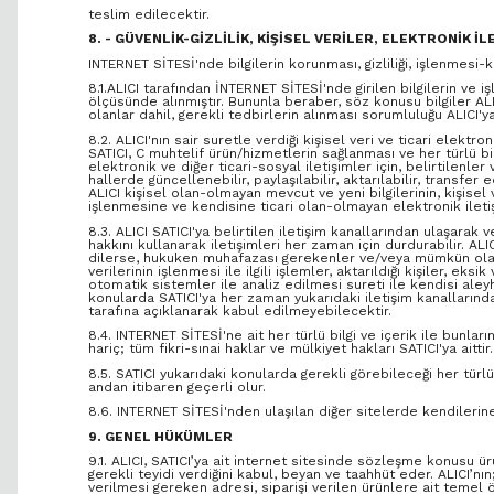
teslim edilecektir.
8. - GÜVENLİK-GİZLİLİK, KİŞİSEL VERİLER, ELEKTRONİK İL
INTERNET SİTESİ'nde bilgilerin korunması, gizliliği, işlenmesi-ku
8.1.ALICI tarafından İNTERNET SİTESİ'nde girilen bilgilerin ve 
ölçüsünde alınmıştır. Bununla beraber, söz konusu bilgiler ALIC
olanlar dahil, gerekli tedbirlerin alınması sorumluluğu ALICI'ya 
8.2. ALICI'nın sair suretle verdiği kişisel veri ve ticari elektro
SATICI, C muhtelif ürün/hizmetlerin sağlanması ve her türlü bi
elektronik ve diğer ticari-sosyal iletişimler için, belirtilenle
hallerde güncellenebilir, paylaşılabilir, aktarılabilir, transfer
ALICI kişisel olan-olmayan mevcut ve yeni bilgilerinin, kişis
işlenmesine ve kendisine ticari olan-olmayan elektronik iletiş
8.3. ALICI SATICI'ya belirtilen iletişim kanallarından ulaşara
hakkını kullanarak iletişimleri her zaman için durdurabilir. ALI
dilerse, hukuken muhafazası gerekenler ve/veya mümkün olanlar 
verilerinin işlenmesi ile ilgili işlemler, aktarıldığı kişiler, ek
otomatik sistemler ile analiz edilmesi sureti ile kendisi aley
konularda SATICI'ya her zaman yukarıdaki iletişim kanallarında
tarafına açıklanarak kabul edilmeyebilecektir.
8.4. INTERNET SİTESİ'ne ait her türlü bilgi ve içerik ile bun
hariç; tüm fikri-sınai haklar ve mülkiyet hakları SATICI'ya aittir.
8.5. SATICI yukarıdaki konularda gerekli görebileceği her türl
andan itibaren geçerli olur.
8.6. INTERNET SİTESİ'nden ulaşılan diğer sitelerde kendilerine a
9. GENEL HÜKÜMLER
9.1. ALICI, SATICI’ya ait internet sitesinde sözleşme konusu ürü
gerekli teyidi verdiğini kabul, beyan ve taahhüt eder. ALICI’n
verilmesi gereken adresi, siparişi verilen ürünlere ait temel ö