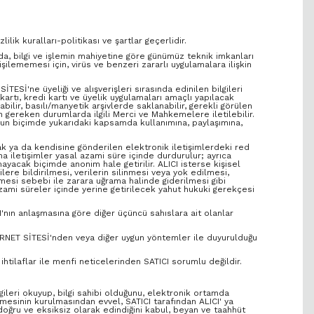
ilik kuralları-politikası ve şartlar geçerlidir.
ında, bilgi ve işlemin mahiyetine göre günümüz teknik imkanları
işilememesi için, virüs ve benzeri zararlı uygulamalara ilişkin
SİTESİ'ne üyeliği ve alışverişleri sırasında edinilen bilgileri
artı, kredi kartı ve üyelik uygulamaları amaçlı yapılacak
bilir, basılı/manyetik arşivlerde saklanabilir, gerekli görülen
unen gereken durumlarda ilgili Merci ve Mahkemelere iletilebilir.
ygun biçimde yukarıdaki kapsamda kullanımına, paylaşımına,
rak ya da kendisine gönderilen elektronik iletişimlerdeki red
ına iletişimler yasal azami süre içinde durdurulur; ayrıca
ayacak biçimde anonim hale getirilir. ALICI isterse kişisel
işilere bildirilmesi, verilerin silinmesi veya yok edilmesi,
nmesi sebebi ile zarara uğrama halinde giderilmesi gibi
azami süreler içinde yerine getirilecek yahut hukuki gerekçesi
'nın anlaşmasına göre diğer üçüncü sahıslara ait olanlar
INTERNET SİTESİ'nden veya diğer uygun yöntemler ile duyurulduğu
 ihtilaflar ile menfi neticelerinden SATICI sorumlu değildir.
lgileri okuyup, bilgi sahibi olduğunu, elektronik ortamda
şmesinin kurulmasından evvel, SATICI tarafından ALICI' ya
e doğru ve eksiksiz olarak edindiğini kabul, beyan ve taahhüt