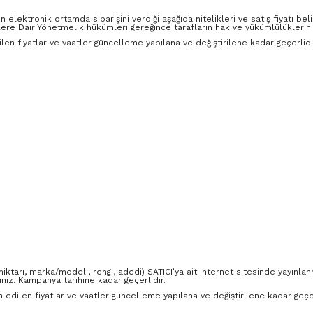
 elektronik ortamda siparişini verdiği aşağıda nitelikleri ve satış fiyatı belirt
re Dair Yönetmelik hükümleri gereğince tarafların hak ve yükümlülüklerini
edilen fiyatlar ve vaatler güncelleme yapılana ve değiştirilene kadar geçerlidi
 miktarı, marka/modeli, rengi, adedi) SATICI’ya ait internet sitesinde yayınla
niz. Kampanya tarihine kadar geçerlidir.
lan edilen fiyatlar ve vaatler güncelleme yapılana ve değiştirilene kadar geçer