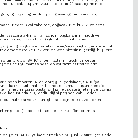
 dondurulacak olup, mezkur taleplerin 24 saat içerisinde
n gerçeğe aykırılığı nedeniyle uğrayacağı tüm zararları,
e taahhüt eder. Aksi takdirde, doğacak tüm hukuki ve cezai
lde, yasalara aykırı bir amaç için, başkalarının maddi ve
spam, virus, truva atı, vb.) işlemlerde bulunamaz.
ya işlettiği başka web sitelerine ve/veya başka içeriklere link
esteklememekte ve Link verilen web sitesinin içerdiği bilgilere
sorumlu olup, SATICI’yı bu ihlallerin hukuki ve cezai
 sözleşmesine uyulmamasından dolayı tazminat talebinde
rihinden itibaren 14 (on dört) gün içerisinde, SATICI’ya
ma hakkını kullanabilir. Hizmet sunumuna ilişkin mesafeli
 ile hizmetin ifasına başlanan hizmet sözleşmelerinde cayma
kkı konusunda bilgilendirildiğini peşinen kabul eder.
dirimde bulunulması ve ürünün işbu sözleşmede düzenlenen
nlemiş olduğu iade faturası ile birlikte gönderilmesi
ktedir.
n belgeleri ALICI’ ya iade etmek ve 20 günlük süre içerisinde