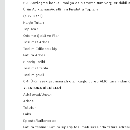
6.3. Sözleşme konusu mal ya da hizmetin tüm vergiler dâhil sat
Ürün AçıklamasıAdetBirim FiyatıAra Toplam
(KDV Dahil)
Kargo Tutarı
Toplam :
Ödeme Şekli ve Planı
Teslimat Adresi
Teslim Edilecek kişi
Fatura Adresi
Sipariş Tarihi
Teslimat tarihi
Teslim şekli
6.4. Ürün sevkiyat masrafı olan kargo ücreti ALICI tarafından 
7. FATURA BİLGİLERİ
Ad/Soyad/Unvan
Adres
Telefon
Faks
Eposta/kullanıcı adı
Fatura teslim : Fatura sipariş teslimatı sırasında fatura adresin