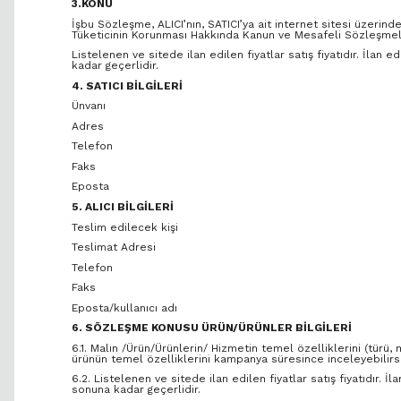
3.KONU
İşbu Sözleşme, ALICI’nın, SATICI’ya ait internet sitesi üzerinden
Tüketicinin Korunması Hakkında Kanun ve Mesafeli Sözleşmele
Listelenen ve sitede ilan edilen fiyatlar satış fiyatıdır. İlan 
kadar geçerlidir.
4. SATICI BİLGİLERİ
Ünvanı
Adres
Telefon
Faks
Eposta
5. ALICI BİLGİLERİ
Teslim edilecek kişi
Teslimat Adresi
Telefon
Faks
Eposta/kullanıcı adı
6. SÖZLEŞME KONUSU ÜRÜN/ÜRÜNLER BİLGİLERİ
6.1. Malın /Ürün/Ürünlerin/ Hizmetin temel özelliklerini (türü,
ürünün temel özelliklerini kampanya süresince inceleyebilirsi
6.2. Listelenen ve sitede ilan edilen fiyatlar satış fiyatıdır. İ
sonuna kadar geçerlidir.