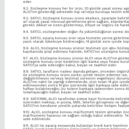
eder.
9.2. Sözleşme konusu her bir ürün, 30 günlük yasal süreyi aşma
ALICI’nın gösterdiği adresteki kişi ve/veya kuruluşa teslim e
9.3. SATICI, Sözleşme konusu ürünü eksiksiz, siparişte belirtile
arî olarak yasal mevzuat gereklerine göre sağlam, standartlara
gerekli dikkat ve özeni göstermeyi, ihtiyat ve öngörü ile har
9.4. SATICI, sözleşmeden doğan ifa yükümlülüğünün süresi dolma
9.5. SATICI, sipariş konusu ürün veya hizmetin yerine getiril
yazılı olarak tüketiciye bildireceğini, 14 günlük süre içinde 
9.6. ALICI, Sözleşme konusu ürünün teslimatı için işbu Sözl
kayıtlarında iptal edilmesi halinde, SATICI’nın sözleşme kon
9.7. ALICI, Sözleşme konusu ürünün ALICI veya ALICI’nın göster
sözleşme konusu ürün bedelinin ilgili banka veya finans kuru
SATICI’ya iade edeceğini kabul, beyan ve taahhüt eder.
9.8. SATICI, tarafların iradesi dışında gelişen, önceden öngörü
ile sözleşme konusu ürünü süresi içinde teslim edemez ise, d
değiştirilmesini ve/veya teslimat süresinin engelleyici durum
ALICI’nın nakit ile yaptığı ödemelerde, ürün tutarı 14 gün içind
edilmesinden sonra 14 gün içerisinde ilgili bankaya iade edilir
haftayı bulabileceğini, bu tutarın bankaya iadesinden sonra AL
tutamayacağını kabul, beyan ve taahhüt eder.
9.9. SATICININ, ALICI tarafından siteye kayıt formunda belirtil
üzerinden mektup, e-posta, SMS, telefon görüşmesi ve diğer y
SATICI’nın kendisine yönelik yukarıda belirtilen iletişim faal
9.10. ALICI, sözleşme konusu mal/hizmeti teslim almadan önce 
mal/hizmetin hasarsız ve sağlam olduğu kabul edilecektir. Te
iade edilmelidir.
9.11. ALICI ile sipariş esnasında kullanılan kredi kartı hamilini
SATICI, kredi kartı hamiline ilişkin kimlik ve iletişim bilgileri