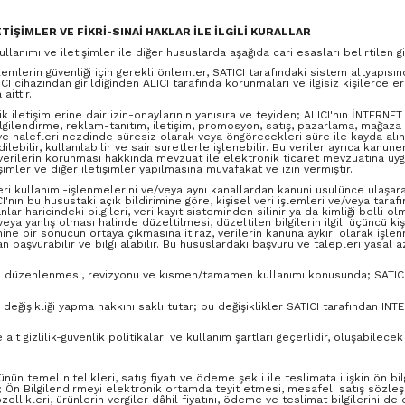
ETİŞİMLER VE FİKRİ-SINAİ HAKLAR İLE İLGİLİ KURALLAR
llanımı ve iletişimler ile diğer hususlarda aşağıda cari esasları belirtilen gizl
işlemlerin güvenliği için gerekli önlemler, SATICI tarafındaki sistem altyapıs
I cihazından girildiğinden ALICI tarafında korunmaları ve ilgisiz kişilerce er
aittir.
nik iletişimlerine dair izin-onaylarının yanısıra ve teyiden; ALICI'nın İNTERNET 
lgilendirme, reklam-tanıtım, iletişim, promosyon, satış, pazarlama, mağaza k
r ve halefleri nezdinde süresiz olarak veya öngörecekleri süre ile kayda alına
 edilebilir, kullanılabilir ve sair suretlerle işlenebilir. Bu veriler ayrıca kan
el verilerin korunması hakkında mevzuat ile elektronik ticaret mevzuatına u
imler ve diğer iletişimler yapılmasına muvafakat ve izin vermiştir.
k veri kullanımı-işlenmelerini ve/veya aynı kanallardan kanuni usulünce ulaşa
CI'nın bu husustaki açık bildirimine göre, kişisel veri işlemleri ve/veya taraf
haricindeki bilgileri, veri kayıt sisteminden silinir ya da kimliği belli olm
sik veya yanlış olması halinde düzeltilmesi, düzeltilen bilgilerin ilgili üçüncü k
hine bir sonucun ortaya çıkmasına itiraz, verilerin kanuna aykırı olarak işle
n başvurabilir ve bilgi alabilir. Bu hususlardaki başvuru ve talepleri yasal 
ların düzenlenmesi, revizyonu ve kısmen/tamamen kullanımı konusunda; SATICI
ü değişikliği yapma hakkını saklı tutar; bu değişiklikler SATICI tarafından 
it gizlilik-güvenlik politikaları ve kullanım şartları geçerlidir, oluşabilecek
nün temel nitelikleri, satış fiyatı ve ödeme şekli ile teslimata ilişkin ön bi
ın; Ön Bilgilendirmeyi elektronik ortamda teyit etmesi, mesafeli satış sözle
zellikleri, ürünlerin vergiler dâhil fiyatını, ödeme ve teslimat bilgilerini d