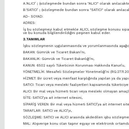
A.‘ALICI’ ; (sözleşmede bundan sonra "ALICI" olarak anılacaktı
B.‘SATICI’ ; (sözleşmede bundan sonra "SATICI" olarak anılacak
AD- SOYAD:
ADRES:
İş bu sözleşmeyi kabul etmekle ALICI, sözleşme konusu sipariş
ve bu konuda bilgilendirildiğini peşinen kabul eder.
2.TANIMLAR
İşbu sözleşmenin uygulanmasında ve yorumlanmasında aşağıda ya
BAKAN: Gümrük ve Ticaret Bakanı’nı,
BAKANLIK: Gümrük ve Ticaret Bakanlığı’nı,
KANUN: 6502 sayılı Tüketicinin Korunması Hakkında Kanun’u,
YÖNETMELİK: Mesafeli Sözleşmeler Yönetmeliği’ni (RG:27.11.20
HİZMET: Bir ücret veya menfaat karşılığında yapılan ya da yapı
SATICI: Ticari veya mesleki faaliyetleri kapsamında tüketici
ALICI: Bir mal veya hizmeti ticari veya mesleki olmayan amaçla
SİTE: SATICI’ya ait internet sitesini,
SİPARİŞ VEREN: Bir mal veya hizmeti SATICI’ya ait internet sit
TARAFLAR: SATICI ve ALICI’yı,
SÖZLEŞME: SATICI ve ALICI arasında akdedilen işbu sözleşmey
MAL: Alışverişe konu olan taşınır eşyayı ve elektronik ortamd