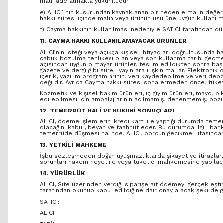
malı iade almakla yükümlüdür.
e) ALICI’ nın kusurundan kaynaklanan bir nedenle malın değer
hakkı süresi içinde malın veya ürünün usulüne uygun kullanıl
f) Cayma hakkının kullanılması nedeniyle SATICI tarafından dü
11. CAYMA HAKKI KULLANILAMAYACAK ÜRÜNLER
ALICI’nın isteği veya açıkça kişisel ihtiyaçları doğrultusunda 
çabuk bozulma tehlikesi olan veya son kullanma tarihi geçme ih
açısından uygun olmayan ürünler, teslim edildikten sonra baş
gazete ve dergi gibi süreli yayınlara ilişkin mallar, Elektronik
içerik, yazılım programlarının, veri kaydedebilme ve veri dep
değildir. Ayrıca Cayma hakkı süresi sona ermeden önce, tüketi
Kozmetik ve kişisel bakım ürünleri, iç giyim ürünleri, mayo, bi
edilebilmesi için ambalajlarının açılmamış, denenmemiş, bozu
12. TEMERRÜT HALİ VE HUKUKİ SONUÇLARI
ALICI, ödeme işlemlerini kredi kartı ile yaptığı durumda tem
olacağını kabul, beyan ve taahhüt eder. Bu durumda ilgili bank
temerrüde düşmesi halinde, ALICI, borcun gecikmeli ifasından 
13. YETKİLİ MAHKEME
İşbu sözleşmeden doğan uyuşmazlıklarda şikayet ve itirazlar, K
sorunları hakem heyetine veya tüketici mahkemesine yapılac
14. YÜRÜRLÜK
ALICI, Site üzerinden verdiği siparişe ait ödemeyi gerçekleşti
tarafından okunup kabul edildiğine dair onay alacak şekilde
SATICI:
ALICI: