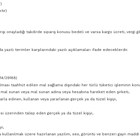
r)
tır)
i onayladığı takdirde sipariş konusu bedeli ve varsa kargo ücreti, vergi gi
zılı terimler karşılarındaki yazılı açıklamaları ifade edeceklerdir.
14/29188)
lması taahhüt edilen mal sağlama dışındaki her türlü tüketici işleminin kon
ye mal sunan veya mal sunan adına veya hesabına hareket eden şirketi,
rla edinen, kullanan veya yararlanan gerçek ya da tüzel kişiyi,
esi üzerinden talep eden gerçek ya da tüzel kişiyi,
i,
a kullanılmak üzere hazırlanan yazılım, ses, görüntü ve benzeri gayri maddi 