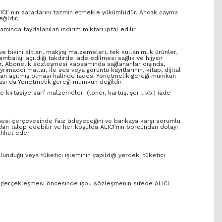
ICI’ nın zararlarını tazmin etmekle yükümlüdür. Ancak cayma
ğildir.
nda faydalanılan indirim miktarı iptal edilir.
e bikini altları, makyaj malzemeleri, tek kullanımlık ürünler,
mbalajı açıldığı takdirde iade edilmesi sağlık ve hijyen
er, Abonelik sözleşmesi kapsamında sağlananlar dışında,
imaddi mallar, ile ses veya görüntü kayıtlarının, kitap, dijital
ından açılmış olması halinde iadesi Yönetmelik gereği mümkün
ması da Yönetmelik gereği mümkün değildir.
e kırtasiye sarf malzemeleri (toner, kartuş, şerit vb.) iade
eşmesi çerçevesinde faiz ödeyeceğini ve bankaya karşı sorumlu
’dan talep edebilir ve her koşulda ALICI’nın borcundan dolayı
ahhüt eder
unduğu veya tüketici işleminin yapıldığı yerdeki tüketici
işin gerçekleşmesi öncesinde işbu sözleşmenin sitede ALICI