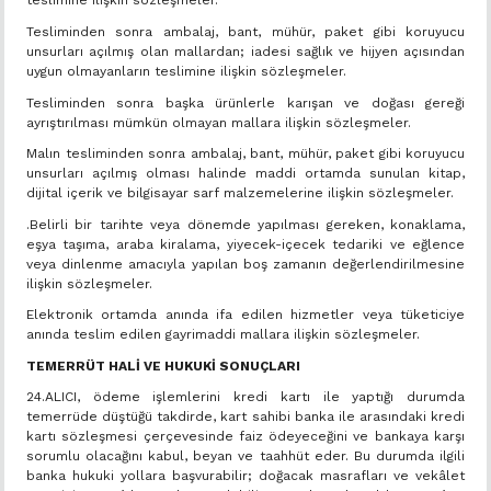
teslimine ilişkin sözleşmeler.
Tesliminden sonra ambalaj, bant, mühür, paket gibi koruyucu
unsurları açılmış olan mallardan; iadesi sağlık ve hijyen açısından
uygun olmayanların teslimine ilişkin sözleşmeler.
Tesliminden sonra başka ürünlerle karışan ve doğası gereği
ayrıştırılması mümkün olmayan mallara ilişkin sözleşmeler.
Malın tesliminden sonra ambalaj, bant, mühür, paket gibi koruyucu
unsurları açılmış olması halinde maddi ortamda sunulan kitap,
dijital içerik ve bilgisayar sarf malzemelerine ilişkin sözleşmeler.
.Belirli bir tarihte veya dönemde yapılması gereken, konaklama,
eşya taşıma, araba kiralama, yiyecek-içecek tedariki ve eğlence
veya dinlenme amacıyla yapılan boş zamanın değerlendirilmesine
ilişkin sözleşmeler.
Elektronik ortamda anında ifa edilen hizmetler veya tüketiciye
anında teslim edilen gayrimaddi mallara ilişkin sözleşmeler.
TEMERRÜT HALİ VE HUKUKİ SONUÇLARI
24.ALICI, ödeme işlemlerini kredi kartı ile yaptığı durumda
temerrüde düştüğü takdirde, kart sahibi banka ile arasındaki kredi
kartı sözleşmesi çerçevesinde faiz ödeyeceğini ve bankaya karşı
sorumlu olacağını kabul, beyan ve taahhüt eder. Bu durumda ilgili
banka hukuki yollara başvurabilir; doğacak masrafları ve vekâlet