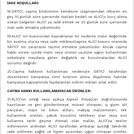
İADE KOŞULLARI:
18.SATICI, cayma bildiriminin kendisine ulaşmasından itibaren en
geç 10 günlük süre içerisinde toplam bedeli ve ALICI’yı borç altına
sokan belgeleri ALICI’ ya iade etmek ve 20 günlük süre içerisinde
malı iade almakla yükümlüdür.
19.ALICI’ nın kusurundan kaynaklanan bir nedenle malın değerinde
bir azalma olursa veya iade imkânsızlaşırsa ALICI kusuru oranında
SATICI’ nın zararlarını tazmin etmekle yükümlüdür. Ancak cayma
hakkı süresi içinde malın veya ürünün usulüne uygun kullanılması
sebebiyle meydana gelen değişiklik ve bozulmalardan ALICI
sorumlu değildir.
20.Cayma hakkının kullanılması nedeniyle SATICI tarafından
düzenlenen kampanya limit tutarının altına düşülmesi halinde
kampanya kapsamında faydalanılan indirim miktarı iptal edilir.
CAYMA HAKKI KULLANILAMAYACAK ÜRÜNLER:
21.ALICI’nın isteği veya açıkça kişisel ihtiyaçları doğrultusunda
hazırlanan ve geri gönderilmeye müsait olmayan, iç giyim alt
parçaları, mayo ve bikini altları, makyaj malzemeleri, tek
kullanımlık ürünler, çabuk bozulma tehlikesi olan veya son
kullanma tarihi geçme ihtimali olan mallar, ALICI’ya teslim
edilmesinin ardından ALICI tarafından ambalajı açıldığı takdirde
iade edilmesi sağlık ve hijyen açısından uygun olmayan ürünler,