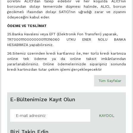
ücretini ALICI’dan talep edebilir ve her koşulda ALICI’nın
borcundan dolayı temerrüde düşmesi halinde, ALICI, borcun
gecikmeli ifasından dolayı SATICI’nın uğradığı zarar ve ziyanını
ödeyeceğini kabul eder.
ÖDEME VE TESLİMAT
25.Banka Havalesi veya EFT (Elektronik Fon Transferi) yaparak,
TR700011100000000111316060 UTKU ENER NOLU BANKA
HESABIMIZA yapabilirsiniz.
26.Sitemiz üzerinden kredi kartlarınız ile, Her türlü kredi kartınıza
online tek ödeme ya da online taksit imkânlarından
yararlanabilirsiniz. Online ödemelerinizde siparişiniz sonunda
kredi kartınızdan tutar çekim işlemi gerçekleşecektir
Tüm Sayfalar
E-Bültenimize Kayıt Olun
KAYDOL
Bizi Takip Edin