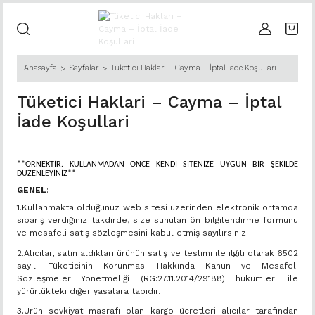
Anasayfa
Sayfalar
Tüketici Haklari – Cayma – İptal İade Koşullari
Tüketici Haklari – Cayma – İptal
İade Koşullari
**ÖRNEKTİR. KULLANMADAN ÖNCE KENDİ SİTENİZE UYGUN BİR ŞEKİLDE
DÜZENLEYİNİZ**
GENEL
:
1.Kullanmakta olduğunuz web sitesi üzerinden elektronik ortamda
sipariş verdiğiniz takdirde, size sunulan ön bilgilendirme formunu
ve mesafeli satış sözleşmesini kabul etmiş sayılırsınız.
2.Alıcılar, satın aldıkları ürünün satış ve teslimi ile ilgili olarak 6502
sayılı Tüketicinin Korunması Hakkında Kanun ve Mesafeli
Sözleşmeler Yönetmeliği (RG:27.11.2014/29188) hükümleri ile
yürürlükteki diğer yasalara tabidir.
3.Ürün sevkiyat masrafı olan kargo ücretleri alıcılar tarafından