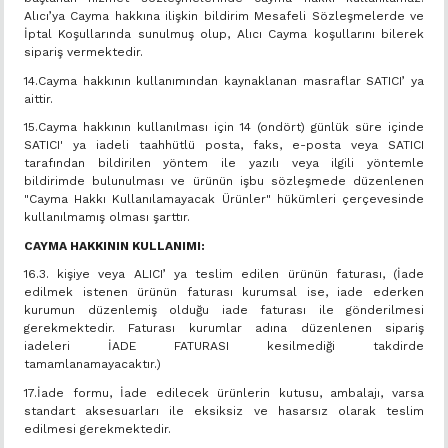
Alıcı’ya Cayma hakkına ilişkin bildirim Mesafeli Sözleşmelerde ve
İptal Koşullarında sunulmuş olup, Alıcı Cayma koşullarını bilerek
sipariş vermektedir.
14.Cayma hakkının kullanımından kaynaklanan masraflar SATICI’ ya
aittir.
15.Cayma hakkının kullanılması için 14 (ondört) günlük süre içinde
SATICI' ya iadeli taahhütlü posta, faks, e-posta veya SATICI
tarafından bildirilen yöntem ile yazılı veya ilgili yöntemle
bildirimde bulunulması ve ürünün işbu sözleşmede düzenlenen
"Cayma Hakkı Kullanılamayacak Ürünler" hükümleri çerçevesinde
kullanılmamış olması şarttır.
CAYMA HAKKININ KULLANIMI:
16.3. kişiye veya ALICI’ ya teslim edilen ürünün faturası, (İade
edilmek istenen ürünün faturası kurumsal ise, iade ederken
kurumun düzenlemiş olduğu iade faturası ile gönderilmesi
gerekmektedir. Faturası kurumlar adına düzenlenen sipariş
iadeleri İADE FATURASI kesilmediği takdirde
tamamlanamayacaktır.)
17.İade formu, İade edilecek ürünlerin kutusu, ambalajı, varsa
standart aksesuarları ile eksiksiz ve hasarsız olarak teslim
edilmesi gerekmektedir.