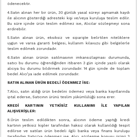
ödenecektir.
4.Satın alınan her bir ürün, 30 günlük yasal süreyi aşmamak kaydı
ile alıcının gösterdiği adresteki kişi ve/veya kuruluşa teslim edilir.
Bu süre içinde ürün teslim edilmez ise, Alıcılar sözleşmeyi sona
erdirebilir.
5.Satın alınan ürün, eksiksiz ve siparişte belirtilen niteliklere
uygun ve varsa garanti belgesi, kullanım kılavuzu gibi belgelerle
teslim edilmek zorundadır.
6.Satın alınan ürünün satılmasının imkansızlaşması durumunda,
satıcı bu durumu öğrendiğinden itibaren 3 gün içinde yazılı olarak
alıcıya bu durumu bildirmek zorundadır. 14 gün içinde de toplam
bedel Alıcı’ya iade edilmek zorundadır.
SATIN ALINAN ÜRÜN BEDELİ ÖDENMEZ İSE:
7.Alıcı, satın aldığı ürün bedelini ödemez veya banka kayıtlarında
iptal ederse, Satıcının ürünü teslim yükümlülüğü sona erer.
KREDİ KARTININ YETKİSİZ KULLANIMI İLE YAPILAN
ALIŞVERİŞLER:
8.Ürün teslim edildikten sonra, alıcının ödeme yaptığı kredi
kartının yetkisiz kişiler tarafından haksız olarak kullanıldığı tespit
edilirse ve satılan ürün bedeli ilgili banka veya finans kuruluşu
tarafından Satıcı'ya ödenmez ise, Alıcı, sözleşme konusu ürünü 3