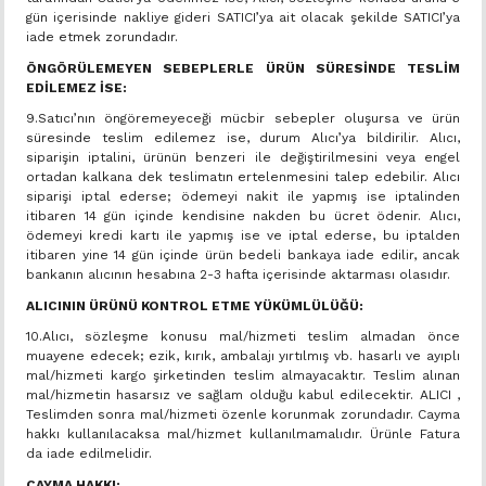
gün içerisinde nakliye gideri SATICI’ya ait olacak şekilde SATICI’ya
iade etmek zorundadır.
ÖNGÖRÜLEMEYEN SEBEPLERLE ÜRÜN SÜRESİNDE TESLİM
EDİLEMEZ İSE:
9.Satıcı’nın öngöremeyeceği mücbir sebepler oluşursa ve ürün
süresinde teslim edilemez ise, durum Alıcı’ya bildirilir. Alıcı,
siparişin iptalini, ürünün benzeri ile değiştirilmesini veya engel
ortadan kalkana dek teslimatın ertelenmesini talep edebilir. Alıcı
siparişi iptal ederse; ödemeyi nakit ile yapmış ise iptalinden
itibaren 14 gün içinde kendisine nakden bu ücret ödenir. Alıcı,
ödemeyi kredi kartı ile yapmış ise ve iptal ederse, bu iptalden
itibaren yine 14 gün içinde ürün bedeli bankaya iade edilir, ancak
bankanın alıcının hesabına 2-3 hafta içerisinde aktarması olasıdır.
ALICININ ÜRÜNÜ KONTROL ETME YÜKÜMLÜLÜĞÜ:
10.Alıcı, sözleşme konusu mal/hizmeti teslim almadan önce
muayene edecek; ezik, kırık, ambalajı yırtılmış vb. hasarlı ve ayıplı
mal/hizmeti kargo şirketinden teslim almayacaktır. Teslim alınan
mal/hizmetin hasarsız ve sağlam olduğu kabul edilecektir. ALICI ,
Teslimden sonra mal/hizmeti özenle korunmak zorundadır. Cayma
hakkı kullanılacaksa mal/hizmet kullanılmamalıdır. Ürünle Fatura
da iade edilmelidir.
CAYMA HAKKI: