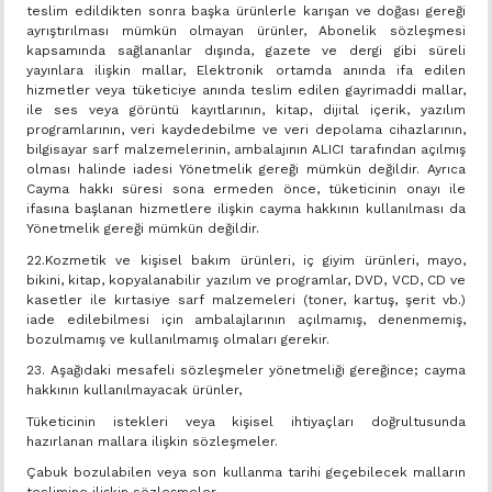
teslim edildikten sonra başka ürünlerle karışan ve doğası gereği
ayrıştırılması mümkün olmayan ürünler, Abonelik sözleşmesi
kapsamında sağlananlar dışında, gazete ve dergi gibi süreli
yayınlara ilişkin mallar, Elektronik ortamda anında ifa edilen
hizmetler veya tüketiciye anında teslim edilen gayrimaddi mallar,
ile ses veya görüntü kayıtlarının, kitap, dijital içerik, yazılım
programlarının, veri kaydedebilme ve veri depolama cihazlarının,
bilgisayar sarf malzemelerinin, ambalajının ALICI tarafından açılmış
olması halinde iadesi Yönetmelik gereği mümkün değildir. Ayrıca
Cayma hakkı süresi sona ermeden önce, tüketicinin onayı ile
ifasına başlanan hizmetlere ilişkin cayma hakkının kullanılması da
Yönetmelik gereği mümkün değildir.
22.Kozmetik ve kişisel bakım ürünleri, iç giyim ürünleri, mayo,
bikini, kitap, kopyalanabilir yazılım ve programlar, DVD, VCD, CD ve
kasetler ile kırtasiye sarf malzemeleri (toner, kartuş, şerit vb.)
iade edilebilmesi için ambalajlarının açılmamış, denenmemiş,
bozulmamış ve kullanılmamış olmaları gerekir.
23. Aşağıdaki mesafeli sözleşmeler yönetmeliği gereğince; cayma
hakkının kullanılmayacak ürünler,
Tüketicinin istekleri veya kişisel ihtiyaçları doğrultusunda
hazırlanan mallara ilişkin sözleşmeler.
Çabuk bozulabilen veya son kullanma tarihi geçebilecek malların