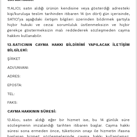
11.ALICI; satın aldığı ürünün kendisine veya gösterdiği adresteki
kişi/kuruluşa teslim tarihinden itibaren 14 (on dört) gün içerisinde,
SATICI’ya aşağıdaki iletişim bilgileri üzerinden bildirmek şartıyla
hiçbir hukuki ve cezai sorumluluk üstlenmeksizin ve hiçbir
gerekçe göstermeksizin malı reddederek sözleşmeden cayma
hakkını kullanabilir.
12.SATICININ CAYMA HAKKI BİLDİRİMİ YAPILACAK İLETİŞİM
BİLGİLERİ:
ŞİRKET
ADI/UNVANI:
ADRES:
EPOSTA:
TEL:
FAKS:
CAYMA HAKKININ SÜRESİ:
13.Alıcı, satın aldığı eğer bir hizmet ise, bu 14 günlük süre
sözleşmenin imzalandığı tarihten itibaren başlar. Cayma hakkı
süresi sona ermeden önce, tüketicinin onayı ile hizmetin ifasına
başlanan hizmet sözleşmelerinde cayma hakkı kullanılamaz.