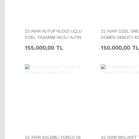
22 AYAR KUTUP YILDIZI UÇLU
22 AYAR ÖZEL ÜRE
ÖZEL TASARIM İNCİLİ ALTIN
DÜMEN DENİZCİ K
KOLYE
ZİNCİRİ
155.000,00 TL
150.000,00 T
22 AYAR KALEMLİ YONCA VE
22 AYAR MALAHİT 