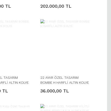
KOLYE
KOLYE UCU VE GURMET MODEL
00 TL
202.000,00 TL
ZİNCİR
EL TASARIM
22 AYAR ÖZEL TASARIM
RFLİ ALTIN KOLYE
BOMBE H HARFLİ ALTIN KOLYE
0 TL
36.000,00 TL