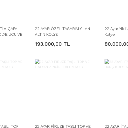
TİM ÇAPA
22 AYAR ÖZEL TASARIM YILAN
22 Ayar Yildiz
OLYE UCU VE
ALTIN KOLYE
Kolye
L
193.000,00 TL
80.000,0
TAŞLI TOP
22 AYAR FİRUZE TAŞLI TOP VE
22 AYAR İTA