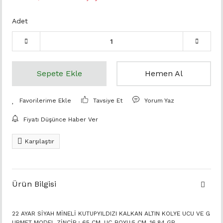
Adet
Sepete Ekle
Hemen Al
Tavsiye Et
Yorum Yaz
Fiyatı Düşünce Haber Ver
Karşılaştır
Ürün Bilgisi
22 AYAR SİYAH MİNELİ KUTUPYILDIZI KALKAN ALTIN KOLYE UCU VE G
URMET MODEL ZİNCİR.; 65 CM, UÇ BOYU:5 CM, 16,84 GR.