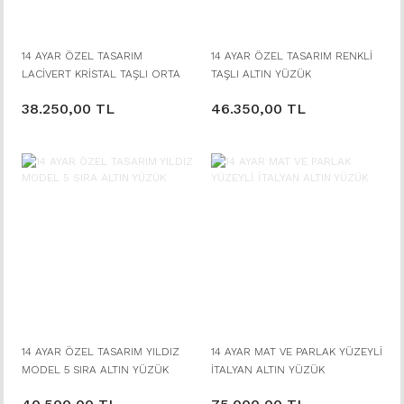
14 AYAR ÖZEL TASARIM
14 AYAR ÖZEL TASARIM RENKLİ
LACİVERT KRİSTAL TAŞLI ORTA
TAŞLI ALTIN YÜZÜK
TAŞ 0,05 PIRLANTA TAŞLI ALTIN
38.250,00 TL
46.350,00 TL
YÜZÜK
14 AYAR ÖZEL TASARIM YILDIZ
14 AYAR MAT VE PARLAK YÜZEYLİ
MODEL 5 SIRA ALTIN YÜZÜK
İTALYAN ALTIN YÜZÜK