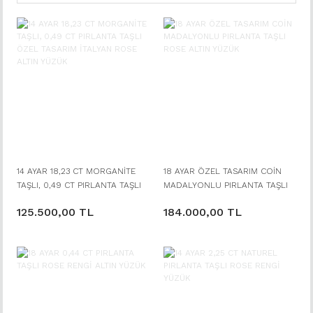
14 AYAR 18,23 CT MORGANİTE
18 AYAR ÖZEL TASARIM COİN
TAŞLI, 0,49 CT PIRLANTA TAŞLI
MADALYONLU PIRLANTA TAŞLI
ÖZEL TASARIM İTALYAN ROSE
ROSE ALTIN YÜZÜK
125.500,00 TL
184.000,00 TL
ALTIN YÜZÜK