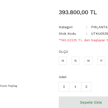
393.800,00 TL
Kategori
PIRLANTA
Stok Kodu
UTKU053
*140.022,15 TL den başlayan ta
ÖLÇÜ
14
15
16
17
Adet
Ürünü Paylaş
Sepete Ekle