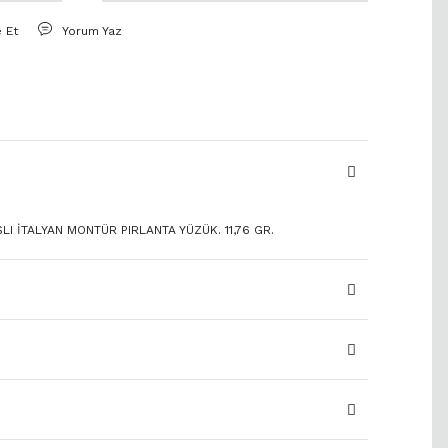
e Et
Yorum Yaz
ŞLI İTALYAN MONTÜR PIRLANTA YÜZÜK. 11,76 GR.