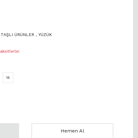
 TAŞLI ÜRÜNLER
,
YÜZÜK
5
ksitlerle!
18
Hemen Al