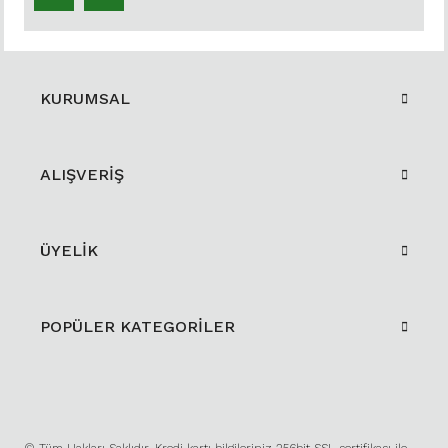
KURUMSAL
ALIŞVERİŞ
ÜYELİK
POPÜLER KATEGORİLER
© Tüm Hakları Saklıdır. Kredi kartı bilgileriniz 256bit SSL sertifikası ile