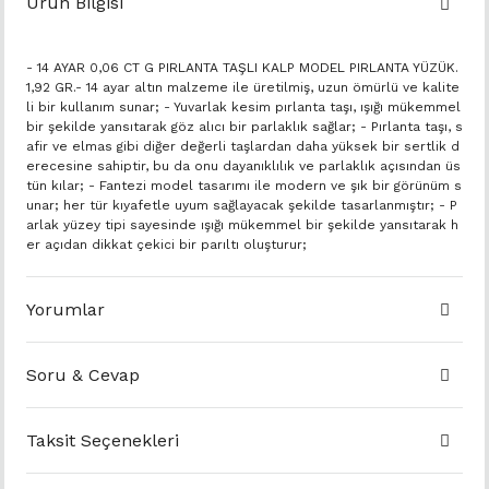
Ürün Bilgisi
- 14 AYAR 0,06 CT G PIRLANTA TAŞLI KALP MODEL PIRLANTA YÜZÜK.
1,92 GR.- 14 ayar altın malzeme ile üretilmiş, uzun ömürlü ve kalite
li bir kullanım sunar; - Yuvarlak kesim pırlanta taşı, ışığı mükemmel
bir şekilde yansıtarak göz alıcı bir parlaklık sağlar; - Pırlanta taşı, s
afir ve elmas gibi diğer değerli taşlardan daha yüksek bir sertlik d
erecesine sahiptir, bu da onu dayanıklılık ve parlaklık açısından üs
tün kılar; - Fantezi model tasarımı ile modern ve şık bir görünüm s
unar; her tür kıyafetle uyum sağlayacak şekilde tasarlanmıştır; - P
arlak yüzey tipi sayesinde ışığı mükemmel bir şekilde yansıtarak h
er açıdan dikkat çekici bir parıltı oluşturur;
Yorumlar
Soru & Cevap
Taksit Seçenekleri