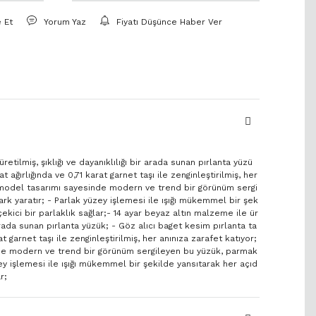
e Et
Yorum Yaz
Fiyatı Düşünce Haber Ver
retilmiş, şıklığı ve dayanıklılığı bir arada sunan pırlanta yüzü
rat ağırlığında ve 0,71 karat garnet taşı ile zenginleştirilmiş, her
i model tasarımı sayesinde modern ve trend bir görünüm sergi
rk yaratır; - Parlak yüzey işlemesi ile ışığı mükemmel bir şek
ekici bir parlaklık sağlar;- 14 ayar beyaz altın malzeme ile ür
r arada sunan pırlanta yüzük; - Göz alıcı baget kesim pırlanta ta
rat garnet taşı ile zenginleştirilmiş, her anınıza zarafet katıyor;
de modern ve trend bir görünüm sergileyen bu yüzük, parmak
zey işlemesi ile ışığı mükemmel bir şekilde yansıtarak her açıd
r;