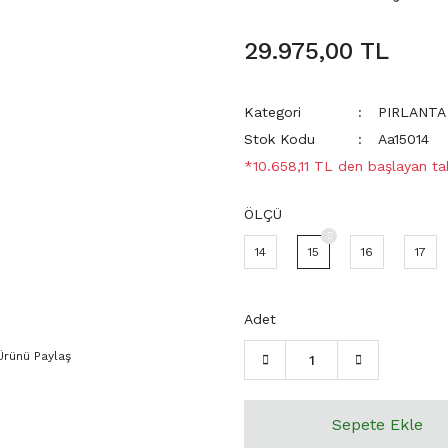
29.975,00 TL
Kategori
PIRLANTA
Stok Kodu
Aa15014
*10.658,11 TL den başlayan tak
ÖLÇÜ
14
15
16
17
Adet
Ürünü Paylaş
Sepete Ekle