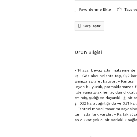
Tavsiy
Karşılaştır
Ürün Bilgisi
- 14 ayar beyaz altın malzeme ile ü
k; - Göz alıcı pırlanta taşı, 0,12 ka
anınıza zarafet katıyor; - Fantez
leyen bu yüzük, parmaklarınızda fa
ilde yansıtarak her açıdan dikkat ç
etilmiş, şıklığı ve dayanıklılığı bi
şı, 0,12 karat ağırlığında ve 0,71 ka
- Fantezi model tasarımı sayesin
larınızda fark yaratır; - Parlak yü
an dikkat çekici bir parlaklık sağla