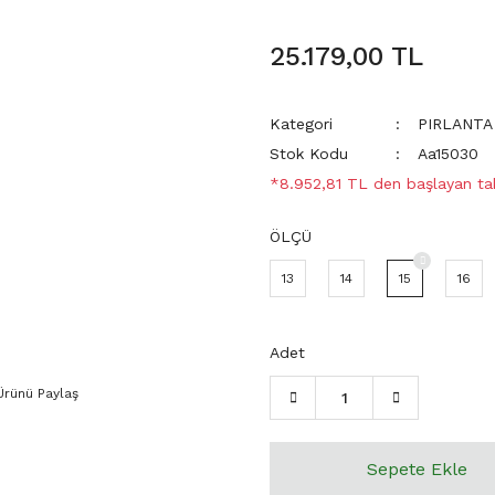
25.179,00 TL
Kategori
PIRLANTA
Stok Kodu
Aa15030
*8.952,81 TL den başlayan taks
ÖLÇÜ
13
14
15
16
Adet
Ürünü Paylaş
Sepete Ekle