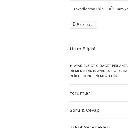
Tavsiy
Karşılaştır
Ürün Bilgisi
14 AYAR 0,13 CT G BAGET PIRLANT
RİLMEKTEDİR.14 AYAR 0,13 CT G B
RLİKTE GÖNDERİLMEKTEDİR.
Yorumlar
Soru & Cevap
Taksit Seçenekleri