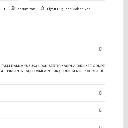
e Et
Yorum Yaz
Fiyatı Düşünce Haber Ver
A TAŞLI DAMLA YÜZÜK.; ÜRÜN SERTİFİKASIYLA BİRLİKTE GÖNDE
AGET PIRLANTA TAŞLI DAMLA YÜZÜK.; ÜRÜN SERTİFİKASIYLA Bİ