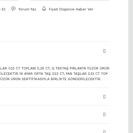
e Et
Yorum Yaz
Fiyatı Düşünce Haber Ver
AŞLAR 0,12 CT TOPLAM 0,35 CT, G TEKTAŞ PIRLANTA YÜZÜK ÜRÜN
LECEKTİR..14 AYAR ORTA TAŞ 023 CT, YAN TAŞLAR 0,12 CT TOP
 YÜZÜK ÜRÜN SERTİFİKASIYLA BİRLİKTE GÖNDERİLECEKTİR.