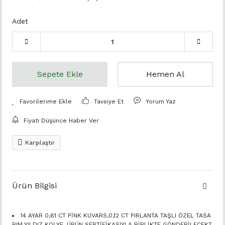
Adet
Sepete Ekle
Hemen Al
Tavsiye Et
Yorum Yaz
Fiyatı Düşünce Haber Ver
Karşılaştır
Ürün Bilgisi
14 AYAR 0,61 CT PİNK KUVARS,0,12 CT PIRLANTA TAŞLI ÖZEL TASA
RIM YILDIZ KOLYE. ÜRÜN SERTİFİKASIYLA BİRLİKTE GÖNDERİLECEKT