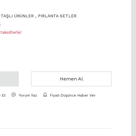
 TAŞLI ÜRÜNLER
,
PIRLANTA SETLER
6
aksitlerle!
Hemen Al
e Et
Yorum Yaz
Fiyatı Düşünce Haber Ver