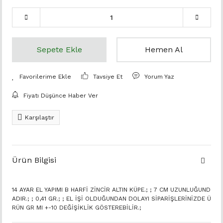
Sepete Ekle
Hemen Al
Tavsiye Et
Yorum Yaz
Fiyatı Düşünce Haber Ver
Karşılaştır
Ürün Bilgisi
14 AYAR EL YAPIMI B HARFİ ZİNCİR ALTIN KÜPE.; ; 7 CM UZUNLUĞUND
ADIR.; ; 0,41 GR.; ; EL İŞİ OLDUĞUNDAN DOLAYI SİPARİŞLERİNİZDE Ü
RÜN GR MI +-10 DEĞİŞİKLİK GÖSTEREBİLİR.;