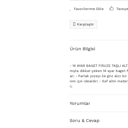
Tavsiy
Karşılaştır
Ürün Bilgisi
- 14 AYAR BAGET FİRUZE TAŞLI ALTIN 
mıyla dikkat çeken 14 ayar baget f
ar; - Parlak yüzeyi ile göz alıcı 
nım için idealdir; - Saf altın mate
r;
Yorumlar
Soru & Cevap