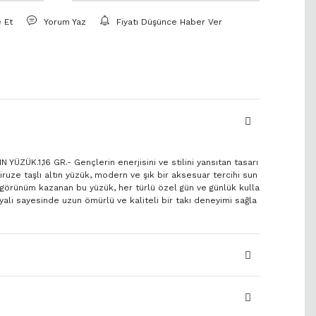
e Et
Yorum Yaz
Fiyatı Düşünce Haber Ver
YÜZÜK.1,16 GR.- Gençlerin enerjisini ve stilini yansıtan tasarı
iruze taşlı altın yüzük, modern ve şık bir aksesuar tercihi sun
bir görünüm kazanan bu yüzük, her türlü özel gün ve günlük kulla
ryali sayesinde uzun ömürlü ve kaliteli bir takı deneyimi sağla