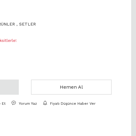
ÜRÜNLER
,
SETLER
sitlerle!
Hemen Al
e Et
Yorum Yaz
Fiyatı Düşünce Haber Ver