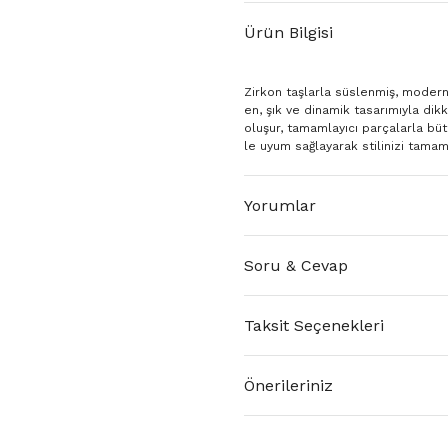
Ürün Bilgisi
Zirkon taşlarla süslenmiş, modern 
en, şık ve dinamik tasarımıyla di
oluşur, tamamlayıcı parçalarla bütü
le uyum sağlayarak stilinizi tamam
Yorumlar
Soru & Cevap
Taksit Seçenekleri
Önerileriniz