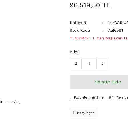
96.519,50 TL
Kategori
14 AYAR 
Stok Kodu
Aa16591
*34.319,12 TL den başlayan tak
Adet
Sepete Ekle
Tavsiy
Ürünü Paylaş
Karşılaştır