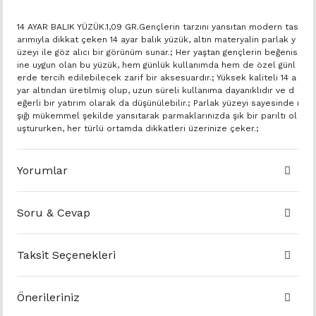
14 AYAR BALIK YÜZÜK.1,09 GR.Gençlerin tarzını yansıtan modern tas
arımıyla dikkat çeken 14 ayar balık yüzük, altın materyalin parlak y
üzeyi ile göz alıcı bir görünüm sunar.; Her yaştan gençlerin beğenis
ine uygun olan bu yüzük, hem günlük kullanımda hem de özel günl
erde tercih edilebilecek zarif bir aksesuardır.; Yüksek kaliteli 14 a
yar altından üretilmiş olup, uzun süreli kullanıma dayanıklıdır ve d
eğerli bir yatırım olarak da düşünülebilir.; Parlak yüzeyi sayesinde ı
şığı mükemmel şekilde yansıtarak parmaklarınızda şık bir parıltı ol
uştururken, her türlü ortamda dikkatleri üzerinize çeker.;
Yorumlar
Soru & Cevap
Taksit Seçenekleri
Önerileriniz