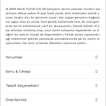
14 AYAR BALIK YÜZÜK.1,09 GR.Gençlerin tarzını yansıtan modern tas
arımıyla dikkat çeken 14 ayar balık yüzük, altın materyalin parlak y
üzeyi ile göz alıcı bir görünüm sunar.; Her yaştan gençlerin beğenis
ine uygun olan bu yüzük, hem günlük kullanımda hem de özel günl
erde tercih edilebilecek zarif bir aksesuardır.; Yüksek kaliteli 14 a
yar altından üretilmiş olup, uzun süreli kullanıma dayanıklıdır ve d
eğerli bir yatırım olarak da düşünülebilir.; Parlak yüzeyi sayesinde ı
şığı mükemmel şekilde yansıtarak parmaklarınızda şık bir parıltı ol
uştururken, her türlü ortamda dikkatleri üzerinize çeker.;
Yorumlar
Soru & Cevap
Taksit Seçenekleri
Önerileriniz