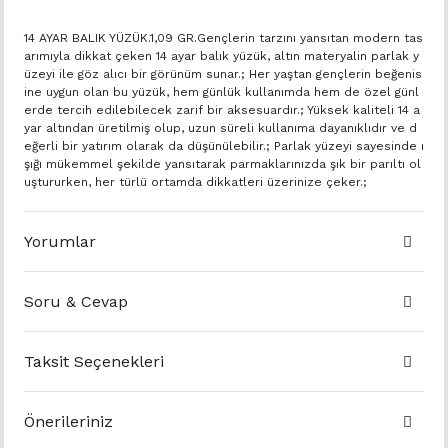
14 AYAR BALIK YÜZÜK.1,09 GR.Gençlerin tarzını yansıtan modern tas
arımıyla dikkat çeken 14 ayar balık yüzük, altın materyalin parlak y
üzeyi ile göz alıcı bir görünüm sunar.; Her yaştan gençlerin beğenis
ine uygun olan bu yüzük, hem günlük kullanımda hem de özel günl
erde tercih edilebilecek zarif bir aksesuardır.; Yüksek kaliteli 14 a
yar altından üretilmiş olup, uzun süreli kullanıma dayanıklıdır ve d
eğerli bir yatırım olarak da düşünülebilir.; Parlak yüzeyi sayesinde ı
şığı mükemmel şekilde yansıtarak parmaklarınızda şık bir parıltı ol
uştururken, her türlü ortamda dikkatleri üzerinize çeker.;
Yorumlar
Soru & Cevap
Taksit Seçenekleri
Önerileriniz