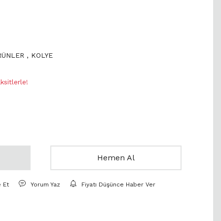
ÜRÜNLER
,
KOLYE
sitlerle!
Hemen Al
e Et
Yorum Yaz
Fiyatı Düşünce Haber Ver