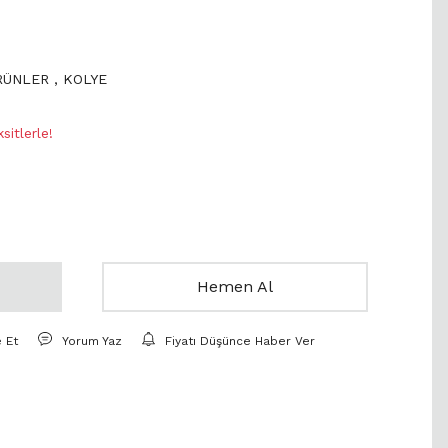
ÜRÜNLER
,
KOLYE
itlerle!
Hemen Al
e Et
Yorum Yaz
Fiyatı Düşünce Haber Ver