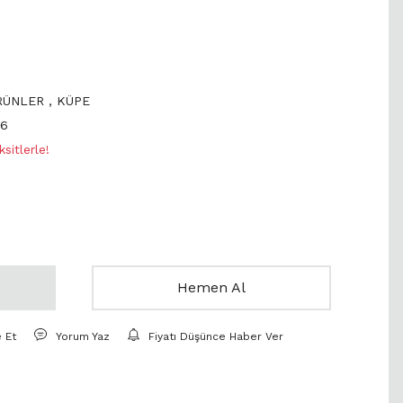
ÜRÜNLER
,
KÜPE
66
sitlerle!
Hemen Al
e Et
Yorum Yaz
Fiyatı Düşünce Haber Ver