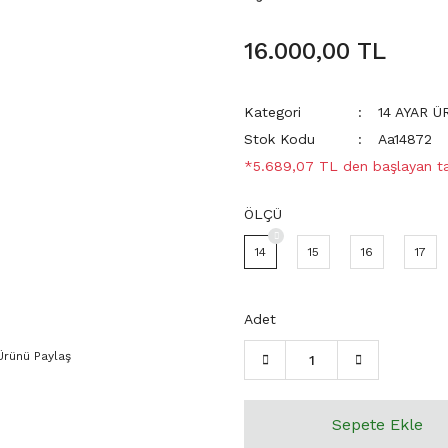
16.000,00 TL
Kategori
14 AYAR 
Stok Kodu
Aa14872
*5.689,07 TL den başlayan tak
ÖLÇÜ
14
15
16
17
Adet
Ürünü Paylaş
Sepete Ekle