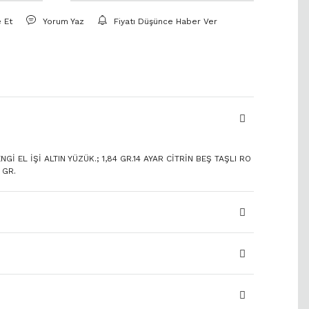
e Et
Yorum Yaz
Fiyatı Düşünce Haber Ver
Gİ EL İŞİ ALTIN YÜZÜK.; 1,84 GR.14 AYAR CİTRİN BEŞ TAŞLI RO
 GR.