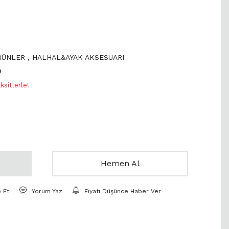
ÜRÜNLER
,
HALHAL&AYAK AKSESUARI
9
sitlerle!
Hemen Al
e Et
Yorum Yaz
Fiyatı Düşünce Haber Ver