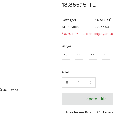
18.855,15 TL
Kategori
14 AYAR 
Stok Kodu
Aa15563
*6.704,26 TL den başlayan tak
ÖLÇÜ
15
16
17
18
Adet
Ürünü Paylaş
Sepete Ekle
Tavsiy