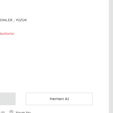
ÜRÜNLER
,
YÜZÜK
sitlerle!
Hemen Al
e Et
Yorum Yaz