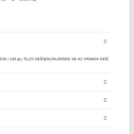
ÜZÜK.; 1,95 gr.; ÖLÇÜ DEĞİŞİKLİKLERİNDE GR AZ ORANDA DEĞİ