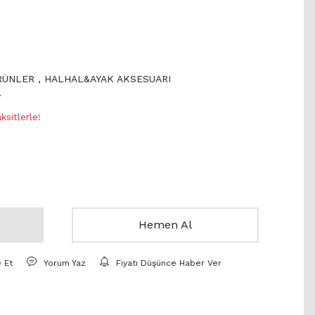
ÜRÜNLER
,
HALHAL&AYAK AKSESUARI
7
sitlerle!
Hemen Al
e Et
Yorum Yaz
Fiyatı Düşünce Haber Ver