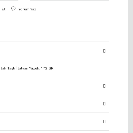
e Et
Yorum Yaz
ak Taşlı İtalyan Yüzük. 1,72 GR.