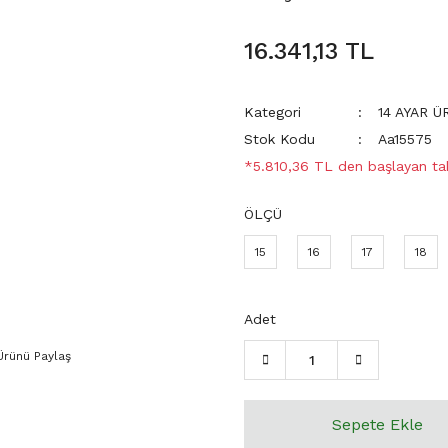
16.341,13 TL
Kategori
14 AYAR 
Stok Kodu
Aa15575
*5.810,36 TL den başlayan taks
ÖLÇÜ
15
16
17
18
Adet
Ürünü Paylaş
Sepete Ekle