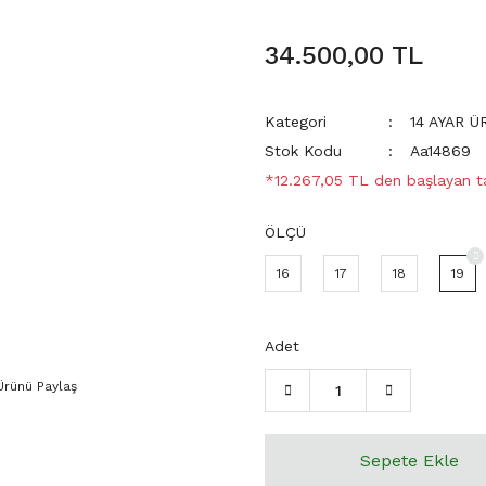
34.500,00 TL
Kategori
14 AYAR 
Stok Kodu
Aa14869
*12.267,05 TL den başlayan tak
ÖLÇÜ
16
17
18
19
Adet
Ürünü Paylaş
Sepete Ekle