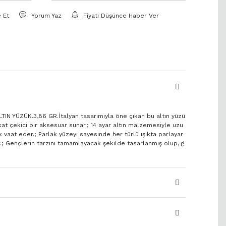
e Et
Yorum Yaz
Fiyatı Düşünce Haber Ver
IN YÜZÜK.3,86 GR.İtalyan tasarımıyla öne çıkan bu altın yüzü
kkat çekici bir aksesuar sunar.; 14 ayar altın malzemesiyle uzu
ık vaat eder.; Parlak yüzeyi sayesinde her türlü ışıkta parlayar
r.; Gençlerin tarzını tamamlayacak şekilde tasarlanmış olup, g