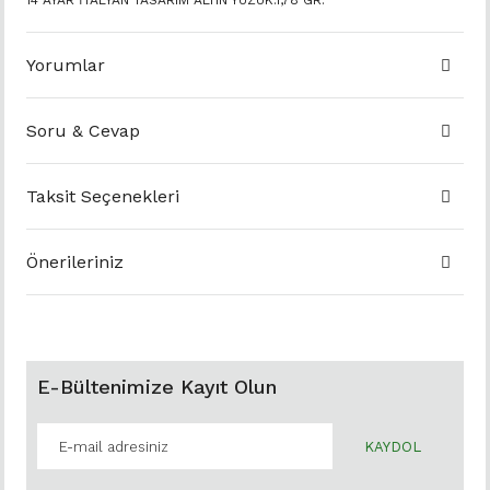
14 AYAR İTALYAN TASARIM ALTIN YÜZÜK.1,78 GR.
Yorumlar
Soru & Cevap
Taksit Seçenekleri
Önerileriniz
E-Bültenimize Kayıt Olun
KAYDOL