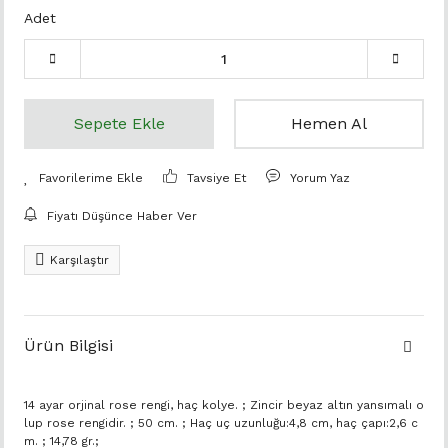
Adet
Sepete Ekle
Hemen Al
Tavsiye Et
Yorum Yaz
Fiyatı Düşünce Haber Ver
Karşılaştır
Ürün Bilgisi
14 ayar orjinal rose rengi, haç kolye. ; Zincir beyaz altın yansımalı o
lup rose rengidir. ; 50 cm. ; Haç uç uzunluğu:4,8 cm, haç çapı:2,6 c
m. ; 14,78 gr.;