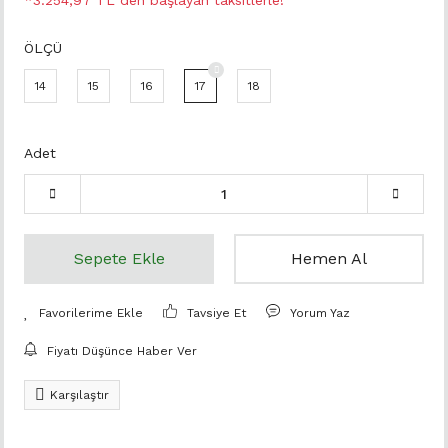
*3.254,97 TL den başlayan taksitlerle!
ÖLÇÜ
14
15
16
17
18
Adet
Sepete Ekle
Hemen Al
Tavsiye Et
Yorum Yaz
Fiyatı Düşünce Haber Ver
Karşılaştır