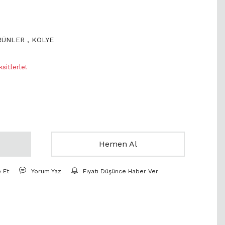
ÜRÜNLER
,
KOLYE
sitlerle!
Hemen Al
e Et
Yorum Yaz
Fiyatı Düşünce Haber Ver