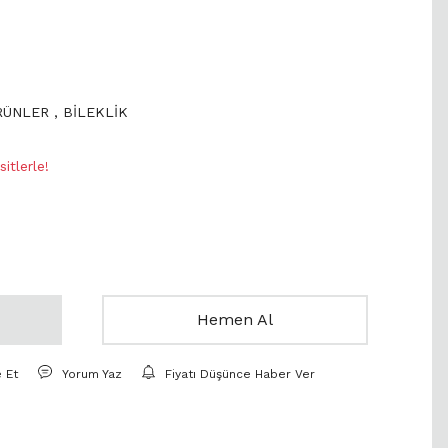
ÜRÜNLER
,
BİLEKLİK
itlerle!
Hemen Al
e Et
Yorum Yaz
Fiyatı Düşünce Haber Ver