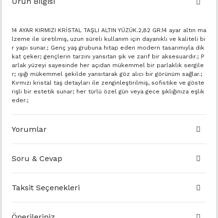
Ürün Bilgisi
14 AYAR KIRMIZI KRİSTAL TAŞLI ALTIN YÜZÜK.2,82 GR.14 ayar altın ma
lzeme ile üretilmiş, uzun süreli kullanım için dayanıklı ve kaliteli bi
r yapı sunar.; Genç yaş grubuna hitap eden modern tasarımıyla dik
kat çeker; gençlerin tarzını yansıtan şık ve zarif bir aksesuardır.; P
arlak yüzeyi sayesinde her açıdan mükemmel bir parlaklık sergile
r; ışığı mükemmel şekilde yansıtarak göz alıcı bir görünüm sağlar.;
Kırmızı kristal taş detayları ile zenginleştirilmiş, sofistike ve göste
rişli bir estetik sunar; her türlü özel gün veya gece şıklığınıza eşlik
eder.;
Yorumlar
Soru & Cevap
Taksit Seçenekleri
Önerileriniz