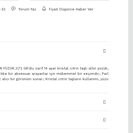
e Et
Yorum Yaz
Fiyatı Düşünce Haber Ver
YÜZÜK.3,72 GR.Bu zarif 14 ayar kristal citrin taşlı altın yüzük,
tike bir aksesuar arayanlar için mükemmel bir seçimdir.; Parl
 alıcı bir görünüm sunar.; Kristal citrin taşların kullanımı, yüzü