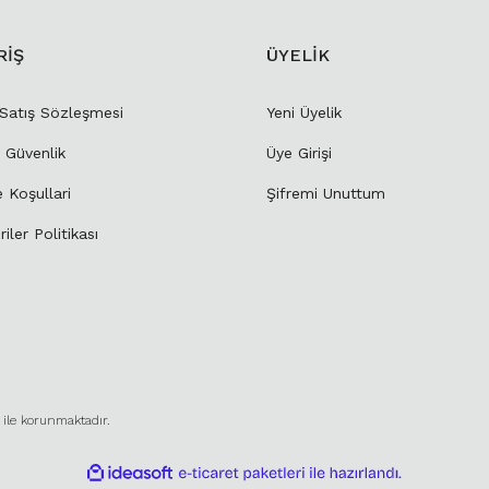
RİŞ
ÜYELİK
 Satış Sözleşmesi
Yeni Üyelik
e Güvenlik
Üye Girişi
e Koşullari
Şifremi Unuttum
riler Politikası
ı ile korunmaktadır.
ile
ideasoft
e-