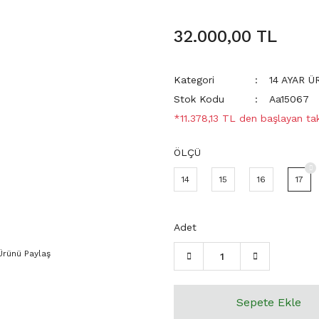
32.000,00 TL
Kategori
14 AYAR 
Stok Kodu
Aa15067
*11.378,13 TL den başlayan taks
ÖLÇÜ
14
15
16
17
Adet
Ürünü Paylaş
Sepete Ekle