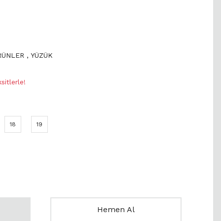
ÜRÜNLER
,
YÜZÜK
itlerle!
18
19
Hemen Al