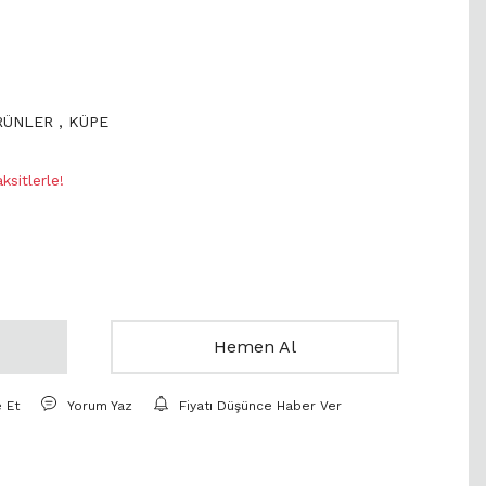
ÜRÜNLER
,
KÜPE
sitlerle!
Hemen Al
e Et
Yorum Yaz
Fiyatı Düşünce Haber Ver