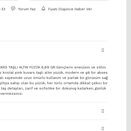
e Et
Yorum Yaz
Fiyatı Düşünce Haber Ver
S TAŞLI ALTIN YÜZÜK.6,89 GR.Gençlerin enerjisini ve stilini
z kristal pink kuvars taşlı altın yüzük, modern ve şık bir akses
ryali sayesinde uzun ömürlü kullanım ve parlak bir görünüm sağ
 ışıltıya sahip olan bu yüzük, her türlü ortamda dikkat çekici bir
taş detayları, zarif ve sofistike bir dokunuş katarken, günlük
 vermezsiniz;