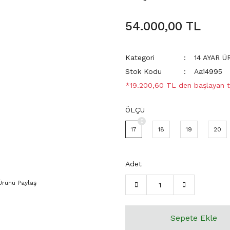
54.000,00 TL
Kategori
14 AYAR 
Stok Kodu
Aa14995
*19.200,60 TL den başlayan ta
ÖLÇÜ
17
18
19
20
Adet
Ürünü Paylaş
Sepete Ekle