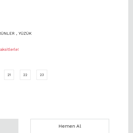
ÜRÜNLER
,
YÜZÜK
ksitlerle!
21
22
23
Hemen Al