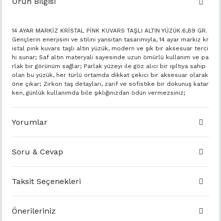
Ürün Bilgisi
14 AYAR MARKİZ KRİSTAL PİNK KUVARS TAŞLI ALTIN YÜZÜK.6,89 GR.
Gençlerin enerjisini ve stilini yansıtan tasarımıyla, 14 ayar markiz kr
istal pink kuvars taşlı altın yüzük, modern ve şık bir aksesuar terci
hi sunar; Saf altın materyali sayesinde uzun ömürlü kullanım ve pa
rlak bir görünüm sağlar; Parlak yüzeyi ile göz alıcı bir ışıltıya sahip
olan bu yüzük, her türlü ortamda dikkat çekici bir aksesuar olarak
öne çıkar; Zirkon taş detayları, zarif ve sofistike bir dokunuş katar
ken, günlük kullanımda bile şıklığınızdan ödün vermezsiniz;
Yorumlar
Soru & Cevap
Taksit Seçenekleri
Önerileriniz