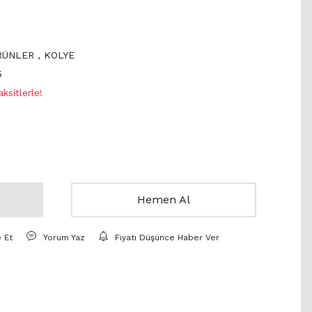
ÜRÜNLER
,
KOLYE
5
sitlerle!
Hemen Al
e Et
Yorum Yaz
Fiyatı Düşünce Haber Ver