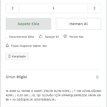
Sepete Ekle
Hemen Al
Tavsiye Et
Yorum Yaz
Fiyatı Düşünce Haber Ver
Karşılaştır
Ürün Bilgisi
14 AYAR EL YAPIMI O HARFİ ZİNCİR ALTIN KÜPE.; ; 7 CM UZUNLUĞUND
ADIR.; ; 0,33 GR.; ; EL İŞİ OLDUĞU İÇİN SİPARİŞLERİNİZDE ÜRÜN GR
MI +-10 DEĞİŞİKLİK GÖSTEREBİLİR.;