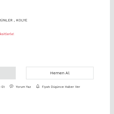
ÜRÜNLER
,
KOLYE
sitlerle!
Hemen Al
e Et
Yorum Yaz
Fiyatı Düşünce Haber Ver