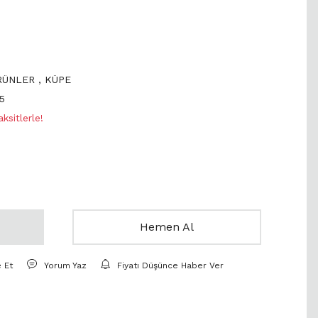
ÜRÜNLER
,
KÜPE
5
sitlerle!
Hemen Al
e Et
Yorum Yaz
Fiyatı Düşünce Haber Ver