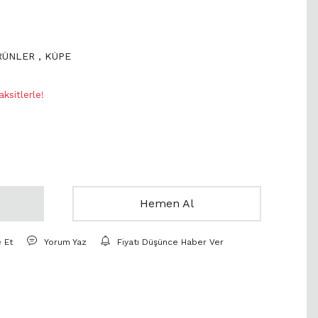
ÜRÜNLER
,
KÜPE
ksitlerle!
Hemen Al
e Et
Yorum Yaz
Fiyatı Düşünce Haber Ver