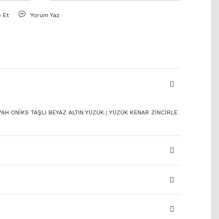
e Et
Yorum Yaz
YAH ONİKS TAŞLI BEYAZ ALTIN YÜZÜK.; YÜZÜK KENAR ZİNCİRLE