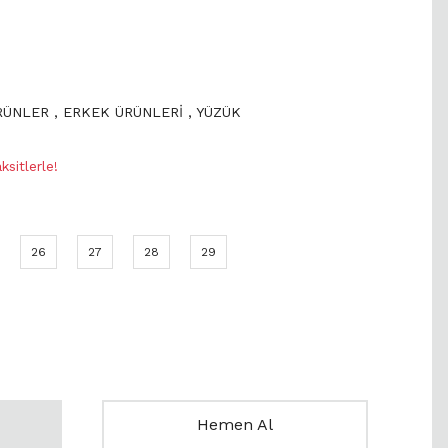
ÜRÜNLER
,
ERKEK ÜRÜNLERİ
,
YÜZÜK
sitlerle!
26
27
28
29
Hemen Al