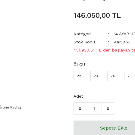
146.050,00 TL
Kategori
14 AYAR 
Stok Kodu
Aa15863
*51.930,51 TL den başlayan tak
ÖLÇÜ
22
23
24
25
Adet
Ürünü Paylaş
Sepete Ekle