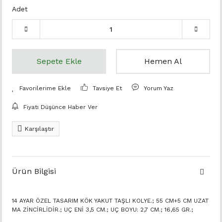
Adet
Sepete Ekle
Hemen Al
Tavsiye Et
Yorum Yaz
Fiyatı Düşünce Haber Ver
Karşılaştır
Ürün Bilgisi
14 AYAR ÖZEL TASARIM KÖK YAKUT TAŞLI KOLYE.; 55 CM+5 CM UZAT
MA ZİNCİRLİDİR.; UÇ ENİ 3,5 CM.; UÇ BOYU: 2,7 CM.; 16,65 GR.;