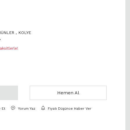
ÜRÜNLER
,
KOLYE
7
ksitlerle!
Hemen Al
e Et
Yorum Yaz
Fiyatı Düşünce Haber Ver