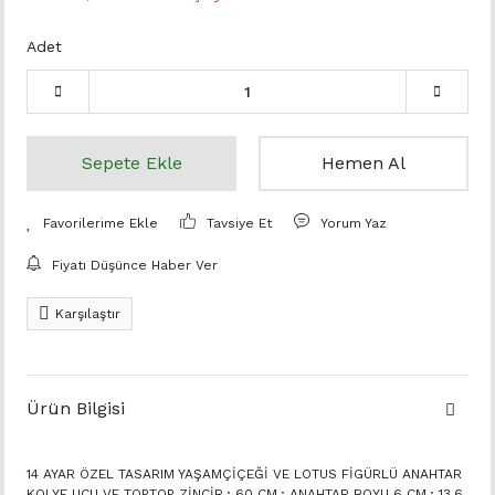
Adet
Sepete Ekle
Hemen Al
Tavsiye Et
Yorum Yaz
Fiyatı Düşünce Haber Ver
Karşılaştır
Ürün Bilgisi
14 AYAR ÖZEL TASARIM YAŞAMÇİÇEĞİ VE LOTUS FİGÜRLÜ ANAHTAR
KOLYE UCU VE TOPTOP ZİNCİR.; 60 CM.; ANAHTAR BOYU 6 CM.; 13,6