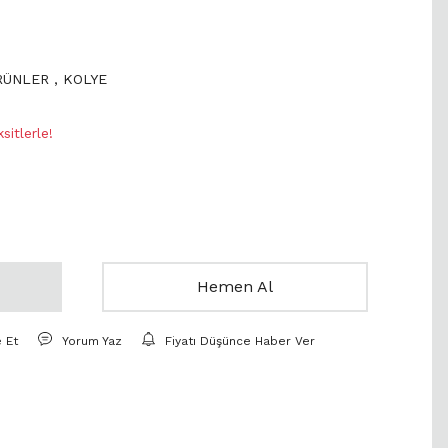
ÜRÜNLER
,
KOLYE
sitlerle!
Hemen Al
e Et
Yorum Yaz
Fiyatı Düşünce Haber Ver